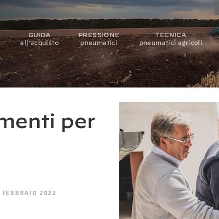
GUIDA
PRESSIONE
TECNICA
i
all’acquisto
pneumatici
pneumatici agricoli
imenti per
 FEBBRAIO 2022