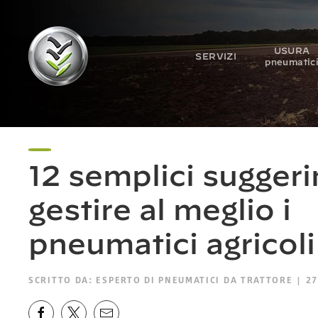
USURA
SERVIZI
pneumatic
12 semplici sugger
gestire al meglio i
pneumatici agricoli
SCRITTO DA:
ESPERTO DI PNEUMATICI DA TRATTORE
| 27