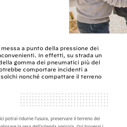
ce messa a punto della pressione dei
nconvenienti. In effetti, su strada un
a della gomma dei pneumatici più del
potrebbe comportare incidenti a
i solchi nonché compattare il terreno
ci potrai ridurne l’usura, preservare il terreno dei
liorare la resa dell’azienda agricola. Qui troverai i